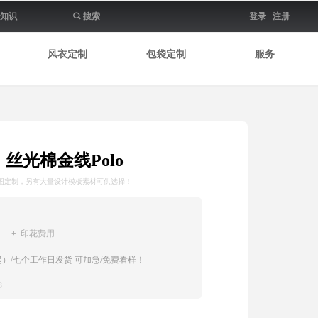
知识
끠
搜索
登录
注册
风衣定制
包袋定制
服务
丝光棉金线Polo
图定制，另有大量设计模板素材可供选择！
+ 印花费用
）/七个工作日发货 可加急/免费看样！
8