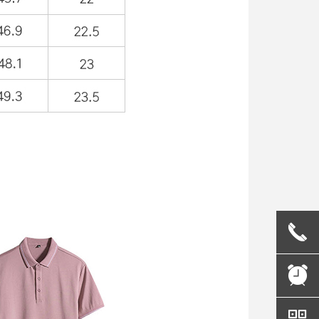
끅
뀥
낃