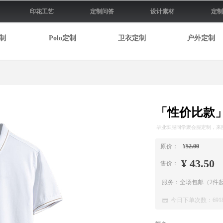
印花工艺
定制问答
设计素材
定制
制
Polo定制
卫衣定制
户外定制
「性价比款」
毕业班服同学聚会服定制，来
原价：
¥
52.00
¥
43.50
售价：
服务：全场包邮（2件起
今日下单次数：
691
녃