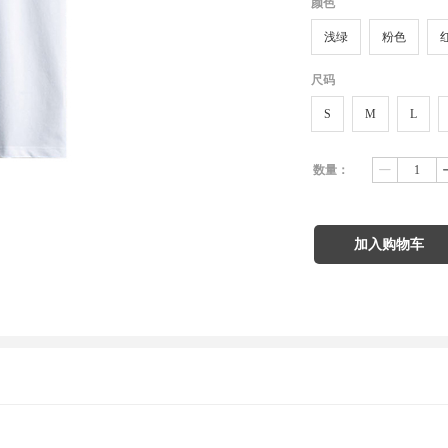
颜色
浅绿
粉色
尺码
S
M
L
数量：
ꄷ
加入购物车