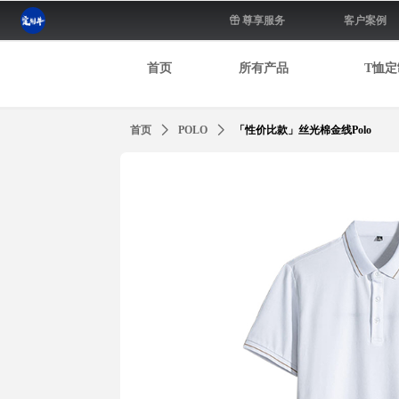
ꁠ
尊享服务
客户案例
首页
所有产品
T恤定
首页
ꄲ
POLO
ꄲ
「性价比款」丝光棉金线Polo