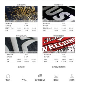
ꀇ
ꂇ

ꂈ
ꄑ
首页
产品
定制顾问
案例
我的