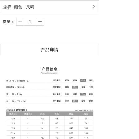
选择
颜色
，
尺码
ꁕ
数量：
ꄷ
ꄸ
产品详情