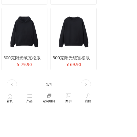
500克阳光绒宽松版连帽卫衣
500克阳光绒宽松版圆领卫衣
¥ 79.90
¥ 69.90
<
1
/
4
>
ꀇ
ꂇ

ꂈ
ꄑ
我们的产品有什么优势
首页
产品
定制顾问
案例
我的
自有2000+平方米生产基地，信息化生产
管理系统来提高生产效率，创立以来不断
打造属于自己的品牌实力和优势。