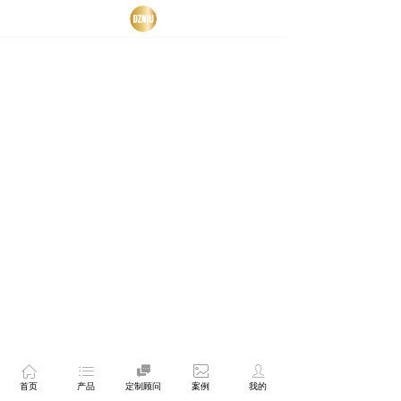
ꀇ
ꂇ

ꂈ
ꄑ
首页
产品
定制顾问
案例
我的