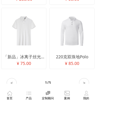
「新品」冰离子丝光棉Polo
220克双珠地Polo
¥ 75.00
¥ 85.00
<
1
/
3
>
ꀇ
ꂇ

ꂈ
ꄑ
我们的产品有什么优势
首页
产品
定制顾问
案例
我的
自有2000+平方米生产基地，信息化生产
管理系统来提高生产效率，创立以来不断
打造属于自己的品牌实力和优势。
底衫
染料
工艺
品类